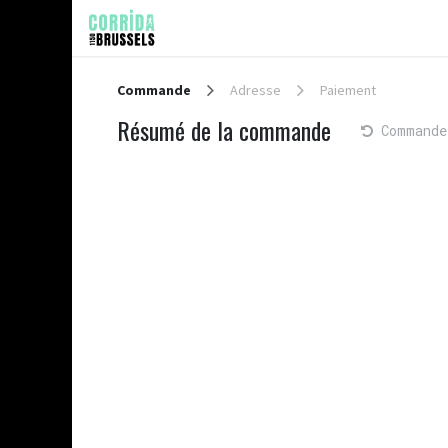
Se rendre au contenu
CORRIDA
FAST RACE
RÉS
Commande
Adresse
Paiement
Résumé de la commande
Commande