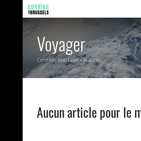
Se rendre au contenu
CORRIDA
FAST RACE
RÉS
Voyager
Conseils pour vos vacances
Aucun article pour le