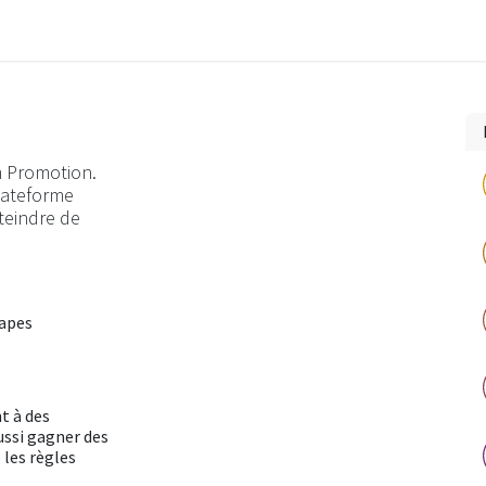
ULTATS
FAQ
m Promotion.
plateforme
teindre de
tapes
t à des
ussi gagner des
 les règles