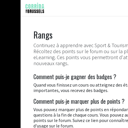
Se rendre au contenu
CORRIDA
FAST RACE
RÉS
Rangs
Continuez à apprendre avec Sport & Touris
Récoltez des points sur le forum ou sur la 
eLearning. Ces points vous permettront d'at
nouveaux rangs.
Comment puis-je gagner des badges ?
Quand vous finissez un cours ou atteignez des é
importantes, vous recevez des badges.
Comment puis-je marquer plus de points ?
Vous pouvez marquer plus de points en répondan
questions à la fin de chaque cours. Vous pouvez a
points sur le forum. Suivez ce lien pour connaître
d'usage sur le forum.