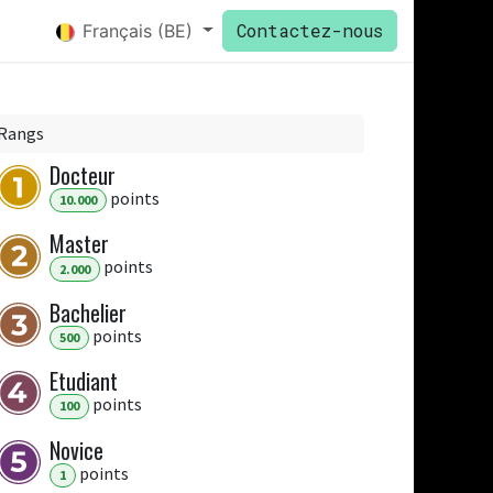
Contactez-nous
Français (BE)
Rangs
Docteur
point
s
10.000
Master
point
s
2.000
Bachelier
point
s
500
Etudiant
point
s
100
Novice
point
s
1