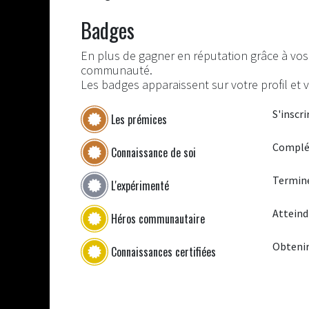
Badges
En plus de gagner en réputation grâce à vos 
communauté.
Les badges apparaissent sur votre profil et 
S'inscri
Les prémices
Complét
Connaissance de soi
Termine
L'expérimenté
Atteind
Héros communautaire
Obtenir
Connaissances certifiées