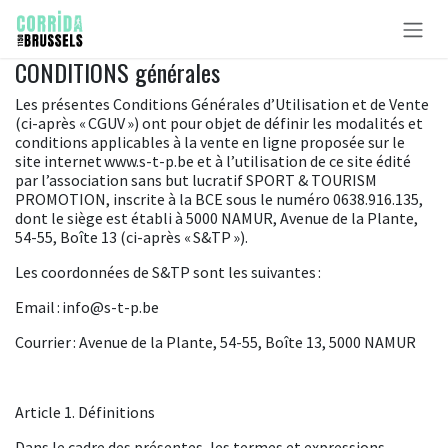
Se rendre au contenu
CONDITIONS générales
Les présentes Conditions Générales d’Utilisation et de Vente
(ci-après « CGUV ») ont pour objet de définir les modalités et
conditions applicables à la vente en ligne proposée sur le
site internet
www.s-t-p.be
et à l’utilisation de ce site édité
par l’association sans but lucratif SPORT & TOURISM
PROMOTION, inscrite à la BCE sous le numéro 0638.916.135,
dont le siège est établi à 5000 NAMUR, Avenue de la Plante,
54-55, Boîte 13 (ci-après « S&TP »).
Les coordonnées de S&TP sont les suivantes :
Email :
info@s-t-p.be
Courrier : Avenue de la Plante, 54-55, Boîte 13, 5000 NAMUR
Article 1. Définitions
Dans le cadre des présentes, les termes et expressions